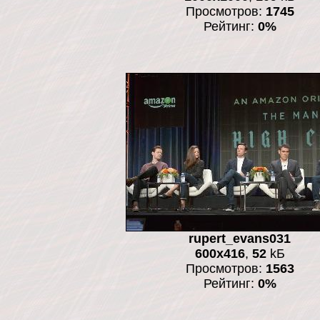
Просмотров:
1745
Рейтинг:
0%
rupert_evans031
600x416
,
52
kБ
Просмотров:
1563
Рейтинг:
0%