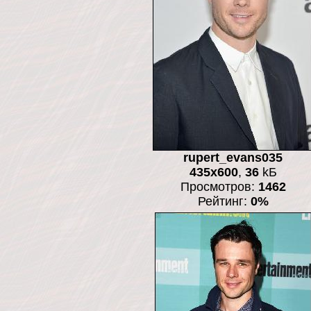
rupert_evans035
435x600
,
36
kБ
Просмотров:
1462
Рейтинг:
0%