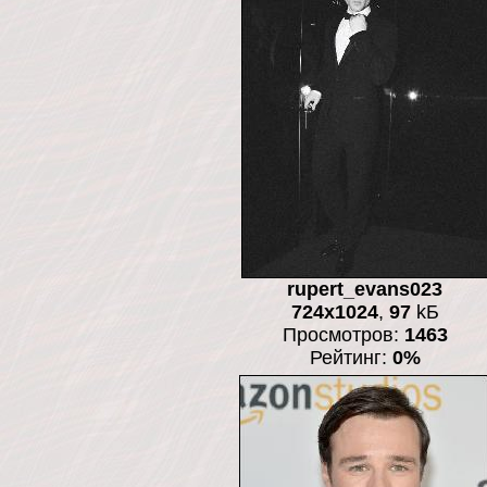
rupert_evans023
724x1024
,
97
kБ
Просмотров:
1463
Рейтинг:
0%