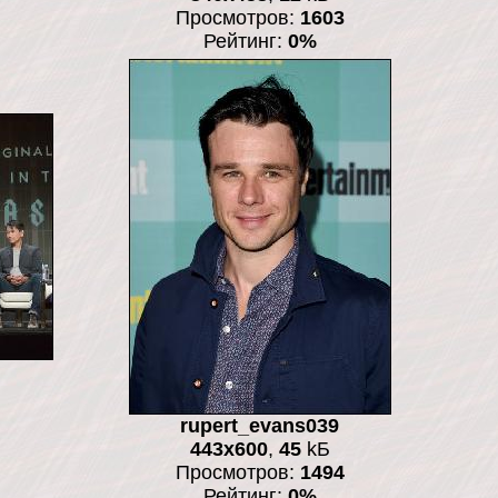
Просмотров:
1603
Рейтинг:
0%
rupert_evans039
443x600
,
45
kБ
Просмотров:
1494
Рейтинг:
0%