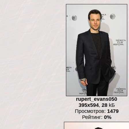
rupert_evans050
395x594
,
28
kБ
Просмотров:
1479
Рейтинг:
0%