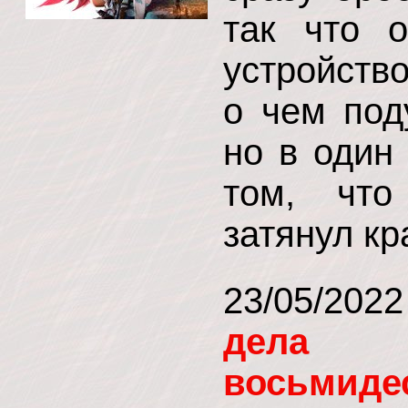
так что 
устройств
о чем под
но в один
том, что
затянул кр
23/05/20
дела 
восьм