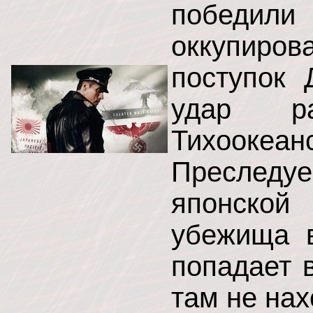
победил
оккупиро
поступок 
удар ра
Тихооке
Преследу
японской
убежища 
попадает 
там не нах