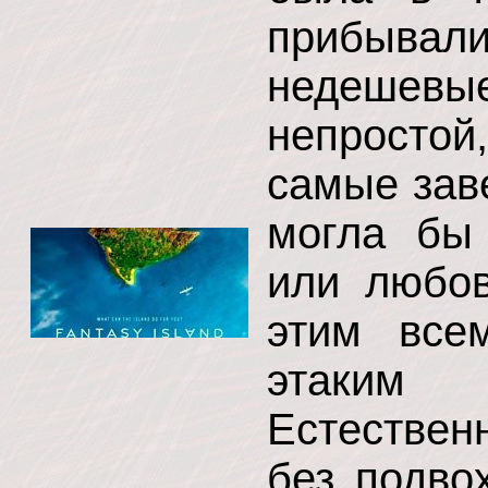
прибывали
недешевы
непросто
самые зав
могла бы
или любов
этим все
этаким
Естествен
без подво