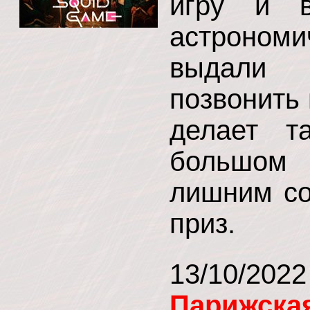
игру и в
астрономи
выдали 
позвонить 
делает т
большом 
лишним со
приз.
13/10/202
Парижска