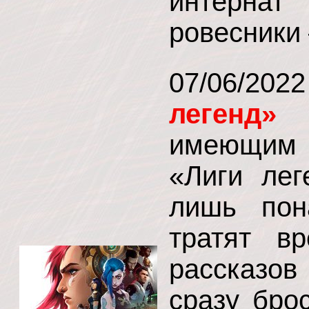
интернат
ровесники 
07/06/20
легенд
имеющим о
«Лиги лег
лишь пон
тратят в
рассказов
сразу бро