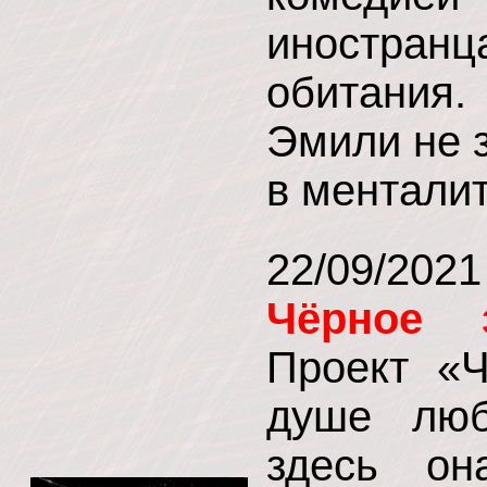
иностран
обитания.
Эмили не з
в менталит
22/09/20
Чёрное з
Проект «Ч
душе люб
здесь он