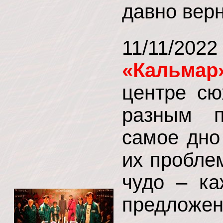
давно верн
11/11/202
«Кальмар
центре сю
разным п
самое дно
их пробле
чудо – ка
предложен