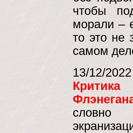
чтобы по
морали – е
то это не 
самом дел
13/12/202
Критика
Флэнега
словно 
экранизац