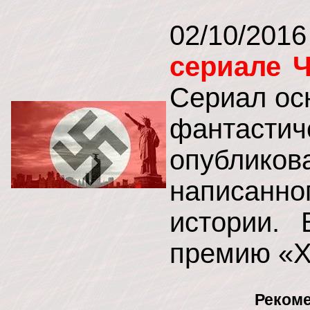
02/10/2
сериале 
Сериал ос
фантастич
опублик
написанн
истории. 
премию «Х
Рекоме