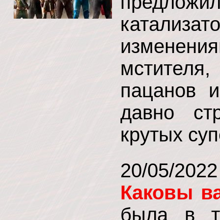
предложил
катализат
изменени
мстителя
пацанов и
давно ст
крутых су
20/05/202
Каковы в
была в т