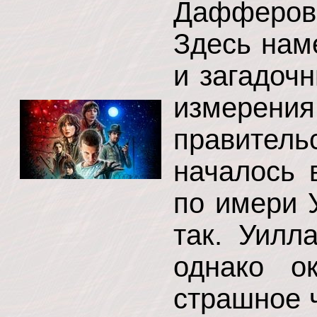
Дафферов 
Здесь нам
и загадоч
измерени
правител
началось 
по имери 
так. Уилл
однако о
страшное 