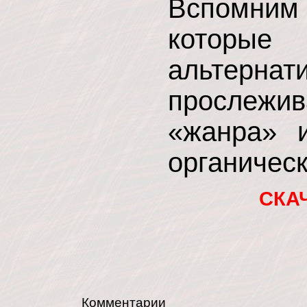
Вспомним 
которы
альтерна
прослеж
«жанра» 
органичес
СКА
Комментарии