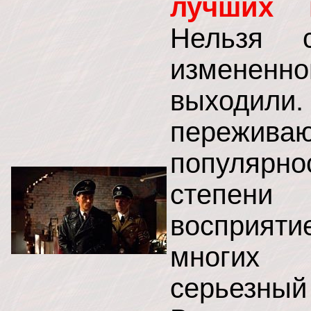
лучших 
Нельзя 
изменен
выходил
пережива
популярн
степени 
восприяти
многих 
серьезн