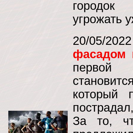
городок 
угрожать 
20/05/20
фасадом 
первой 
становит
который 
пострадал
За то, ч