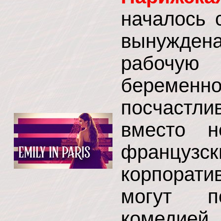
началось 
вынужде
рабочую 
беременн
посчастл
вместо н
францу
корпорат
могут п
комедие