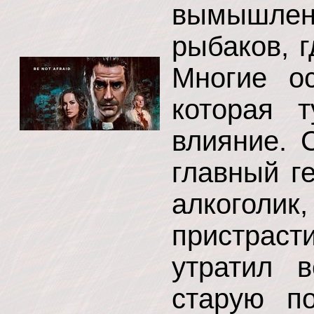
вымышле
рыбаков, г
Многие ос
которая 
влияние. 
главный г
алкоголи
пристраст
утратил 
старую по