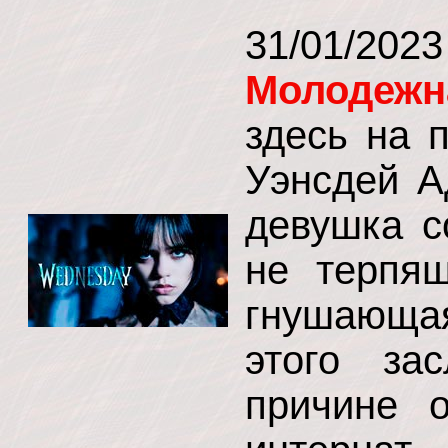
31/01/2
Молодежн
здесь на 
Уэнсдей А
девушка с
не терпя
гнушающая
этого за
причине 