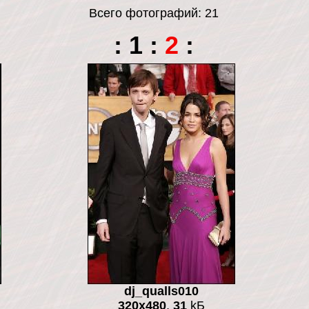
Всего фотографий: 21
:
1
:
2
:
dj_qualls010
320x480
,
31
kБ