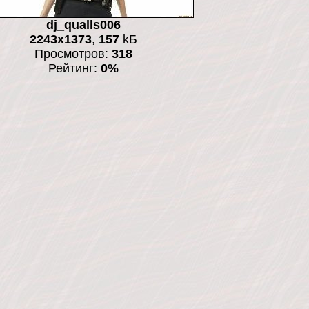
dj_qualls006
2243x1373
,
157
kБ
Просмотров:
318
Рейтинг:
0%