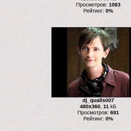
Просмотров:
1083
Рейтинг:
0%
dj_qualls007
480x360
,
11
kБ
Просмотров:
691
Рейтинг:
0%