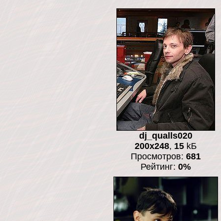
dj_qualls020
200x248
,
15
kБ
Просмотров:
681
Рейтинг:
0%