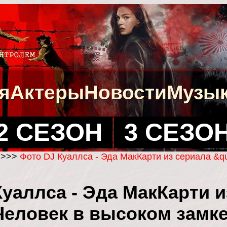
я
Актеры
Новости
Музы
2 СЕЗОН
3 СЕЗО
>>>
Фото DJ Куаллса - Эда МакКарти из сериала &q
уаллса - Эда МакКарти и
Человек в высоком замке