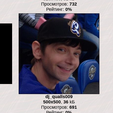
Просмотров:
732
Рейтинг:
0%
dj_qualls009
500x500
,
36
kБ
Просмотров:
691
Рейтинг:
0%