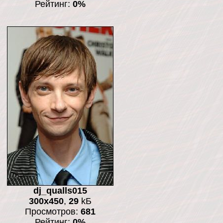
Рейтинг:
0%
dj_qualls015
300x450
,
29
kБ
Просмотров:
681
Рейтинг:
0%