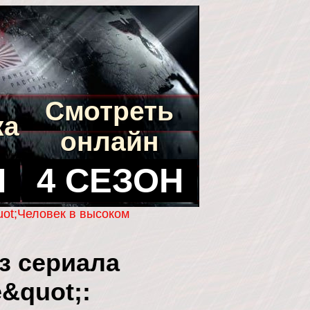
Смотреть
ка
онлайн
Н
4 СЕЗОН
uot;Человек в высоком
з сериала
&quot;: