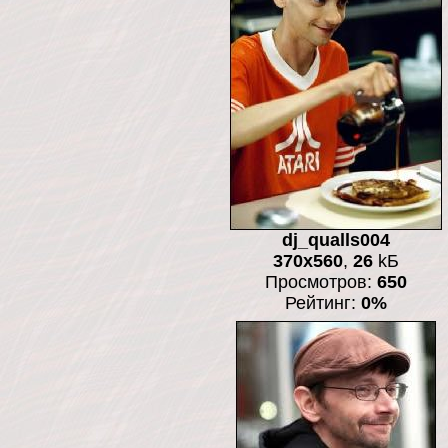
dj_qualls004
370x560
,
26
kБ
Просмотров:
650
Рейтинг:
0%