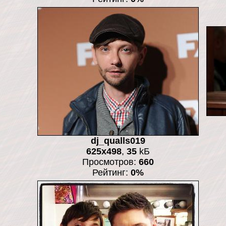
dj_qualls019
625x498
,
35
kБ
Просмотров:
660
Рейтинг:
0%