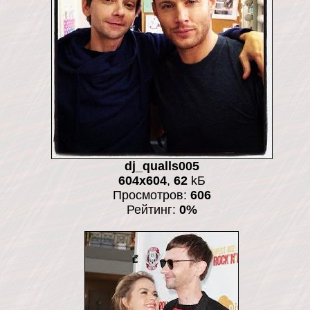
dj_qualls005
604x604
,
62
kБ
Просмотров:
606
Рейтинг:
0%