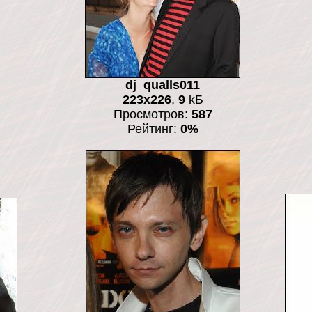
dj_qualls011
223x226
,
9
kБ
Просмотров:
587
Рейтинг:
0%