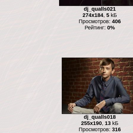
dj_qualls021
274x184
,
5
kБ
Просмотров:
406
Рейтинг:
0%
dj_qualls018
255x190
,
13
kБ
Просмотров:
316