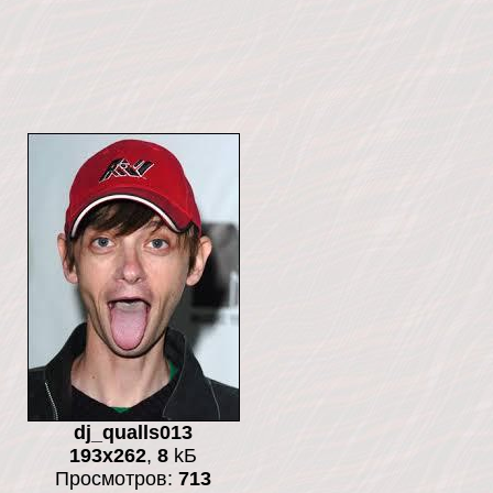
dj_qualls013
193x262
,
8
kБ
Просмотров:
713