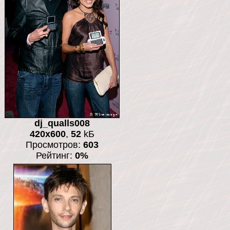
dj_qualls008
420x600
,
52
kБ
Просмотров:
603
Рейтинг:
0%