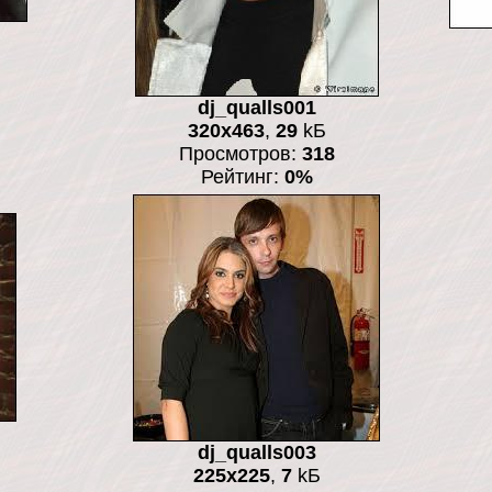
dj_qualls001
320x463
,
29
kБ
Просмотров:
318
Рейтинг:
0%
dj_qualls003
225x225
,
7
kБ