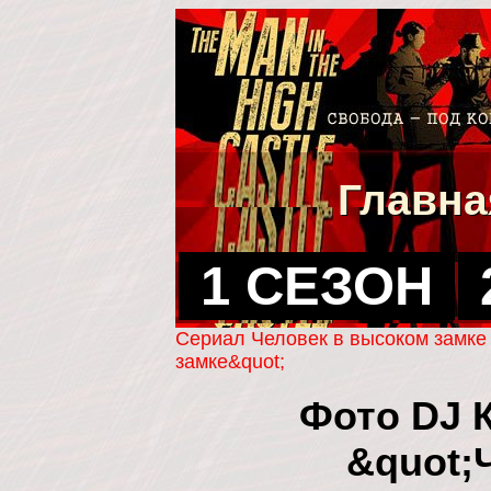
Главна
1 СЕЗОН
Сериал Человек в высоком замке
замке&quot;
Фото DJ К
&quot;