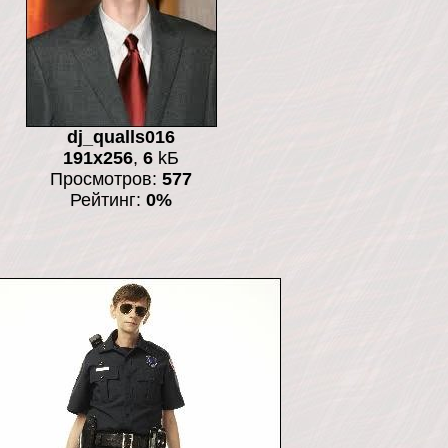
dj_qualls016
191x256
,
6
kБ
Просмотров:
577
Рейтинг:
0%