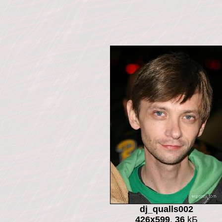
dj_qualls002
426x599
,
36
kБ