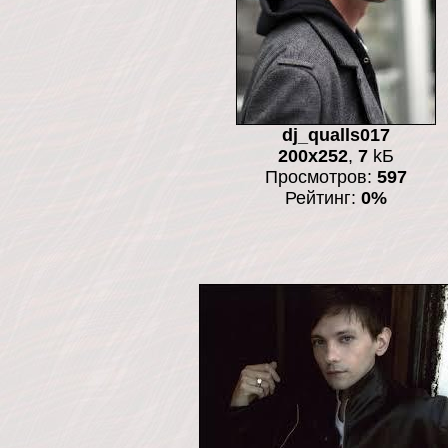
dj_qualls017
200x252
,
7
kБ
Просмотров:
597
Рейтинг:
0%