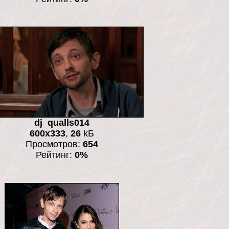
dj_qualls014
600x333
,
26
kБ
Просмотров:
654
Рейтинг:
0%