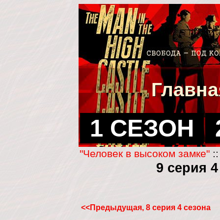
Главна
1 СЕЗОН
"Человек в высоком замке"
:
9 серия 
<<Предыдущая, 8 серия 4 сезона