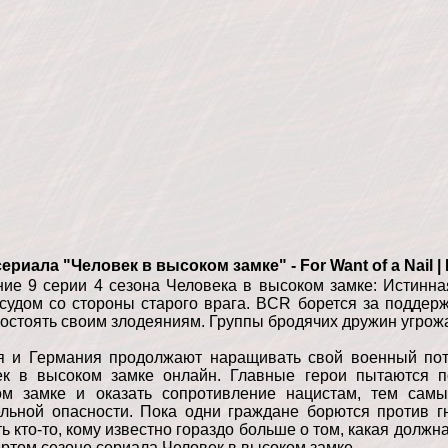
сериала "Человек в высоком замке" - For Want of a Nail |
ие 9 серии 4 сезона Человека в высоком замке: Истинна
судом со стороны старого врага. BCR борется за поддер
остоять своим злодеяниям. Группы бродячих дружин угрож
я и Германия продолжают наращивать свой военный пот
ек в высоком замке онлайн. Главные герои пытаются п
ом замке и оказать сопротивление нацистам, тем самы
льной опасности. Пока одни граждане борются против г
сть кто-то, кому известно гораздо больше о том, какая долж
ертом сезоне сериала Человек в высоком замке.