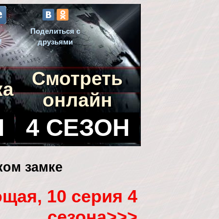
Поделиться с
!
друзьями
Смотреть
ка
онлайн
Н
4 СЕЗОН
ком замке
щая, 10 серия 4
сезона>>>