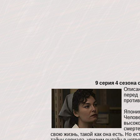
9 серия 4 сезона 
Описан
перед 
против
Япони
Челов
высок
смерте
свою жизнь, такой как она есть. Но е
тайну сериала, увидим онлайн в четв