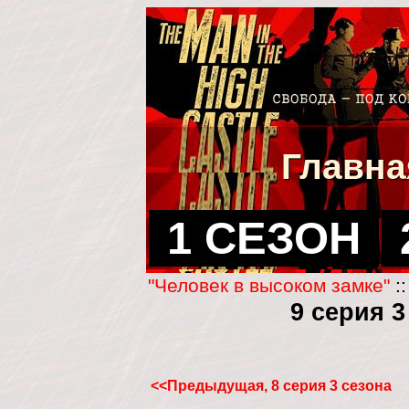
Главна
1 СЕЗОН
"Человек в высоком замке"
:
9 серия 
<<Предыдущая, 8 серия 3 сезона