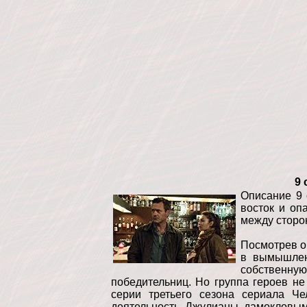
9 
Описание 9 
восток и оп
между сторо
Посмотрев о
в вымышлен
собственну
победительниц. Но группа героев н
серии третьего сезона сериала Ч
деятельность Джулианы дамокловым