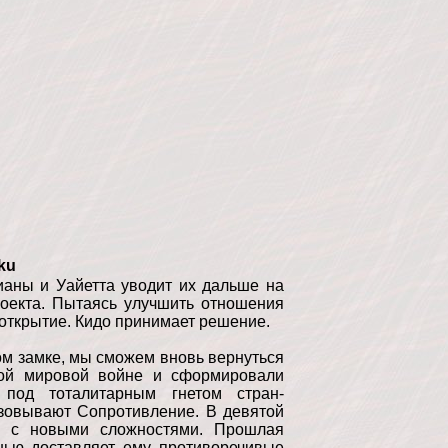
ku
ианы и Уайетта уводит их дальше на
роекта. Пытаясь улучшить отношения
открытие. Кидо принимает решение.
ом замке, мы сможем вновь вернуться
ой мировой войне и сформировали
 под тоталитарным гнетом стран-
изовывают Сопротивление. В девятой
ся с новыми сложностями. Прошлая
нью доставляет ему противоречивые