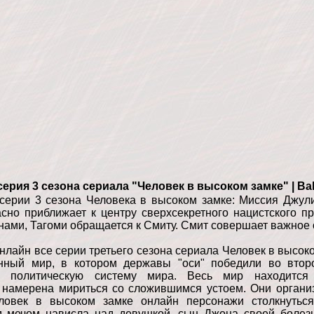
серия 3 сезона сериала "Человек в высоком замке" | Ba
серии 3 сезона Человека в высоком замке: Миссия Джул
асно приближает к центру сверхсекретного нацистского п
нами, Тагоми обращается к Смиту. Смит совершает важное 
нлайн все серии третьего сезона сериала Человек в высок
ный мир, в котором державы "оси" победили во втор
ю политическую систему мира. Весь мир находится
е намерена мириться со сложившимся устоем. Они орган
еловек в высоком замке онлайн персонажи столкнуть
 мечом нависла над девушкой, сын Джона своей болез