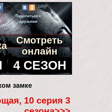
Поделиться с
!
друзьями
Смотреть
ка
онлайн
Н
4 СЕЗОН
ком замке
щая, 10 серия 3
сезона>>>