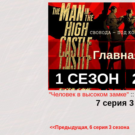
Главна
1 СЕЗОН
"Человек в высоком замке"
:
7 серия 
<<Предыдущая, 6 серия 3 сезона