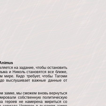
 Animus
ляется на задание, чтобы остановить
льма и Николь становятся все ближе,
м мире. Кидо требует, чтобы Тагоми
Кидо выслушивает важные данные от
ом замке, мы сможем вновь вернуться
мировали собственную политическую
па героев не намерена мириться со
а сериала Человек в высоком замке