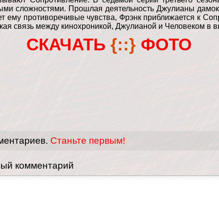
выми сложностями. Прошлая деятельность Джулианы дамо
т ему противоречивые чувства, Фрэнк приближается к Соп
акая связь между кинохроникой, Джулианой и Человеком в в
СКАЧАТЬ
{::}
ФОТО
ментариев.
Станьте первым!
вый комментарий