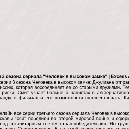
я 3 сезона сериала "Человек в высоком замке" | Excess
серии 3 сезона Человека в высоком замке: Джулиана отправ
миссию, которая воссоединяет ее со старыми друзьями. Те
 риски. Смит узнает больше о нацистах в альтернативно
правду о фильмах и его возможности путешествовать. 
нлайн все серии третьего сезона сериала Человек в высок
жавы "оси" победили во второй мировой войне и сфор
под тоталитарным гнетом стран-победительниц. Но груп
вывают Сопротивление. В седьмой серии третьего сезон