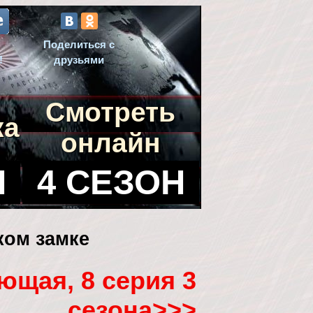
Поделиться с
!
друзьями
Смотреть
ка
онлайн
Н
4 СЕЗОН
ком замке
ющая, 8 серия 3
сезона>>>